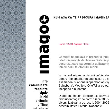
Home
/
2004
/
aprilie
/
Info
Camelot negociaza in prezent o intel
telefonie mobila din Marea Britanie 
securizat care sa permita utilizatori
intermediul telefonului mobil.
In prezent se poarta discutii cu Vodaf
pentru implementarea unui astfel de se
asemenea, si abonatii operatorilor Vir
Sainsbury's Mobile si OneTel ar putea 
incepand din toamna.
Diane Thompson, director executiv Cam
revolutionmagazine.com: “Daca 2003-2
diversificat gama de jocuri, 2004-2005
accesibilitatea Loteriei Nationale.