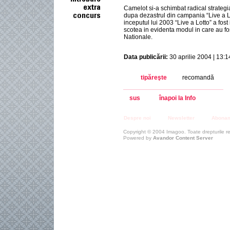
Camelot si-a schimbat radical strategi
dupa dezastrul din campania “Live a Lo
inceputul lui 2003 “Live a Lotto” a fos
scotea in evidenta modul in care au fos
Nationale.
Data publicării:
30 aprilie 2004 | 13:1
tipăreşte
recomandă
sus
înapoi la Info
Despre noi
Newsletter
Abona
Copyright © 2004 Imagoo. Toate drepturile r
Powered by
Avandor Content Server