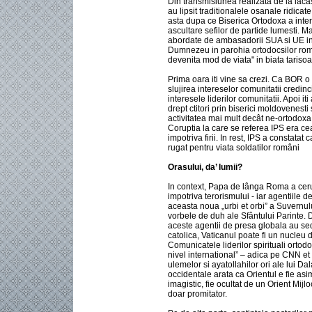
Din transmisiunea realizata de la laca
au lipsit traditionalele osanale ridicate
asta dupa ce Biserica Ortodoxa a interz
ascultare sefilor de partide lumesti. Ma
abordate de ambasadorii SUA si UE i
Dumnezeu in parohia ortodocsilor român
devenita mod de viata" in biata tarisoa
Prima oara iti vine sa crezi. Ca BOR o 
slujirea intereselor comunitatii credinci
interesele liderilor comunitatii. Apoi iti
drept ctitori prin biserici moldovenesti
activitatea mai mult decât ne-ortodoxa a
Coruptia la care se referea IPS era cea
impotriva firii. In rest, IPS a constatat
rugat pentru viata soldatilor români
Orasului, da’ lumii?
In context, Papa de lânga Roma a ceru
impotriva terorismului - iar agentiile d
aceasta noua „urbi et orbi” a Suvernulu
vorbele de duh ale Sfântului Parinte. D
aceste agentii de presa globala au sed
catolica, Vaticanul poate fi un nucleu
Comunicatele liderilor spirituali ortod
nivel international” – adica pe CNN et 
ulemelor si ayatollahilor ori ale lui
occidentale arata ca Orientul e fie asim
imagistic, fie ocultat de un Orient Mijl
doar promitator.