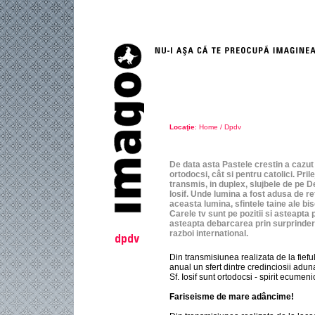
Locaţie
:
Home
/
Dpdv
De data asta Pastele crestin a cazut i
ortodocsi, cât si pentru catolici. Pril
transmis, in duplex, slujbele de pe De
Iosif. Unde lumina a fost adusa de ref
aceasta lumina, sfintele taine ale bise
Carele tv sunt pe pozitii si asteapt
asteapta debarcarea prin surprindere 
razboi international.
Din transmisiunea realizata de la fieful
anual un sfert dintre credinciosii aduna
Sf. Iosif sunt ortodocsi - spirit ecume
Fariseisme de mare adâncime!