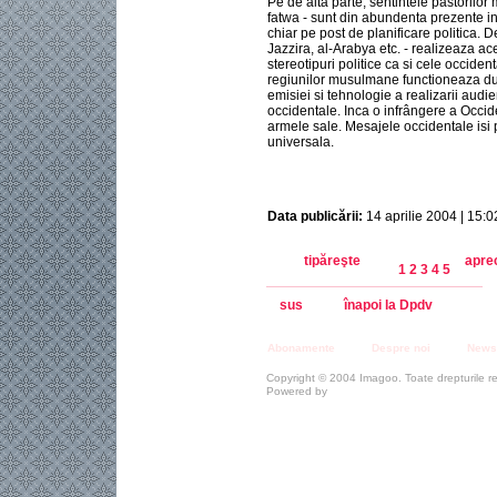
Pe de alta parte, sentintele pastorilor
fatwa - sunt din abundenta prezente i
chiar pe post de planificare politica. 
Jazzira, al-Arabya etc. - realizeaza ac
stereotipuri politice ca si cele occiden
regiunilor musulmane functioneaza du
emisiei si tehnologie a realizarii audie
occidentale. Inca o infrângere a Occiden
armele sale. Mesajele occidentale isi 
universala.
Data publicării:
14 aprilie 2004 | 15:0
tipăreşte
apre
1
2
3
4
5
sus
înapoi la Dpdv
Abonamente
Despre noi
Newsl
Copyright © 2004 Imagoo. Toate drepturile r
Powered by