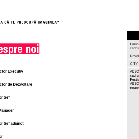
Parlia
cadrul
Revel
CITY 
ctor Executiv
ABSOL
cadru
Festiv
ABSO
ctor de Dezvoltare
respe
or Sef
Manager
or Sef adjunct
or