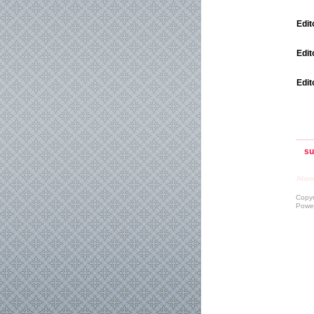
Edit
Edi
Edit
su
Abon
Copyr
Powe