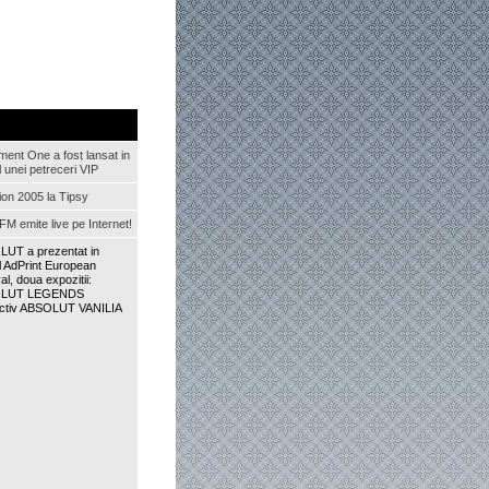
ment One a fost lansat in
 unei petreceri VIP
ion 2005 la Tipsy
FM emite live pe Internet!
UT a prezentat in
l AdPrint European
al, doua expozitii:
LUT LEGENDS
ctiv ABSOLUT VANILIA