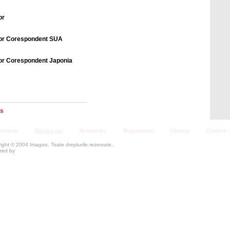
or
tor Corespondent SUA
or Corespondent Japonia
s
amente
Despre noi
Newsletter
Regulament
Căutare
Contact
ight © 2004 Imagoo. Toate drepturile rezervate.
red by