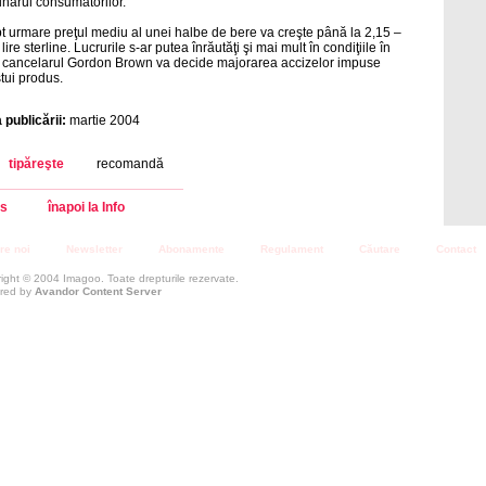
narul consumatorilor.
t urmare preţul mediu al unei halbe de bere va creşte până la 2,15 –
lire sterline. Lucrurile s-ar putea înrăutăţi şi mai mult în condiţiile în
 cancelarul Gordon Brown va decide majorarea accizelor impuse
tui produs.
 publicării:
martie 2004
tipăreşte
recomandă
s
înapoi la Info
re noi
Newsletter
Abonamente
Regulament
Căutare
Contact
ight © 2004 Imagoo. Toate drepturile rezervate.
red by
Avandor Content Server