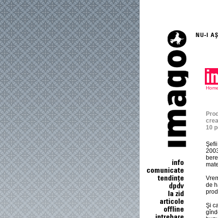
Hom
Prod
crea
10 p
Şefi
2003
bere
mate
Vrem
de h
prod
Şi c
gînd