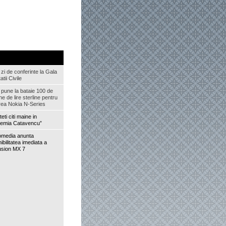
zi de conferinte la Gala
atii Civile
 pune la bataie 100 de
ne de lire sterline pentru
rea Nokia N-Series
eti citi maine in
emia Catavencu”
media anunta
ibilitatea imediata a
usion MX 7