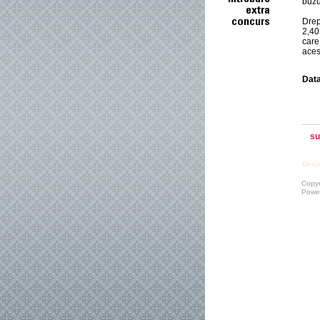
buzu
Drep
2,40 
care
aces
Data
su
Desp
Copyr
Powe