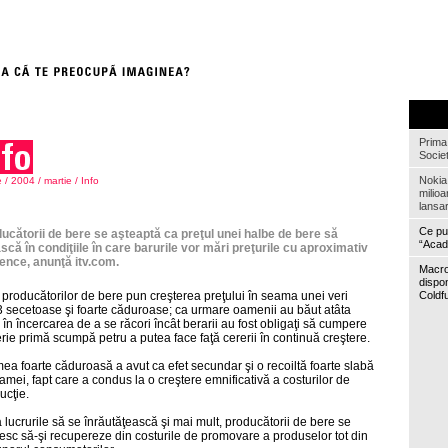
Prima 
Societ
Nokia
e
/
2004
/
martie
/
Info
milioa
lansa
Ce put
ucătorii de bere se aşteaptă ca preţul unei halbe de bere să
“Acad
scă în condiţiile în care barurile vor mări preţurile cu aproximativ
ence, anunţă itv.com.
Macro
dispon
i producătorilor de bere pun creşterea preţului în seama unei veri
Coldf
 secetoase şi foarte căduroase; ca urmare oamenii au băut atâta
 în încercarea de a se răcori încât berarii au fost obligaţi să cumpere
rie primă scumpă petru a putea face faţă cererii în continuă creştere.
ea foarte căduroasă a avut ca efet secundar şi o recoiltă foarte slabă
amei, fapt care a condus la o creştere emnificativă a costurilor de
ucţie.
a lucrurile să se înrăutăţească şi mai mult, producătorii de bere se
esc să-şi recupereze din costurile de promovare a produselor tot din