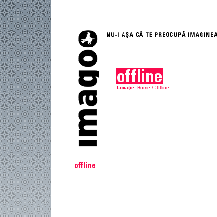
Locaţie
:
Home
/
Offline