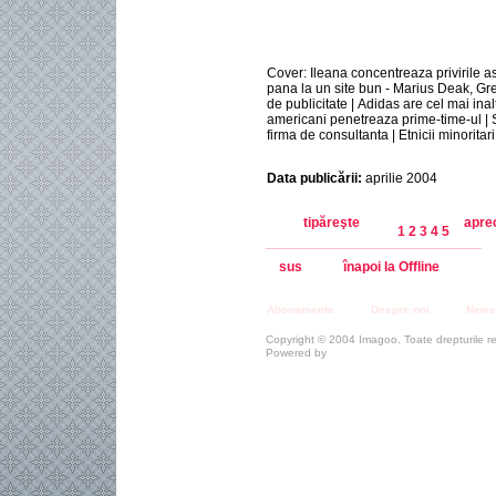
Cover: Ileana concentreaza privirile a
pana la un site bun - Marius Deak, Gre
de publicitate | Adidas are cel mai ina
americani penetreaza prime-time-ul | 
firma de consultanta | Etnicii minoritar
Data publicării:
aprilie 2004
tipăreşte
apre
1
2
3
4
5
sus
înapoi la Offline
Abonamente
Despre noi
Newsl
Copyright © 2004 Imagoo. Toate drepturile r
Powered by