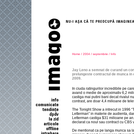
Home
/
2004
/
septembrie
/
Info
Jay Leno a semnat de curand un con
prelungeste contractul de munca in 
2009.
In ciuda ratingurilor incredibile pe ca
avand o medie de aproximativ 6,2 mili
castiga mai putini bani decat rivalul 
contrast, are doar 4,4 milioane de tele
The Tonight Show a intrecut in 1996 
Letterman” in materie de audienta, dar
Letterman castiga $31 milioane pe an
declarat ca noul sau contract cu CBS 
De mentionat ca pe langa munca sa la 