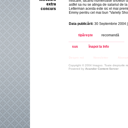
miscare, facand numeroase showuri d
astfel sa nu se atinga de salariul de l
Letterman acesta este sic el mai premi
Emmy pentru cel mai bun “Variety Sho
Data publicării:
30 Septembrie 2004 |
tipăreşte
recomandă
sus
înapoi la Info
Despre noi
Newsletter
Abona
Copyright © 2004 Imagoo. Toate drepturile r
Powered by
Avandor Content Server