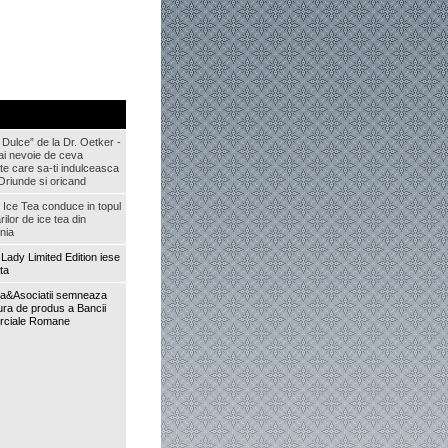
 Dulce” de la Dr. Oetker -
ai nevoie de ceva
nte care sa-ti indulceasca
Oriunde si oricand
n Ice Tea conduce in topul
ilor de ice tea din
nia
Lady Limited Edition iese
ta
la&Asociatii semneaza
tura de produs a Bancii
rciale Romane