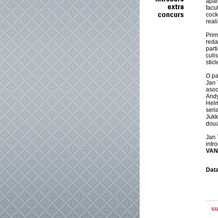
apar
facu
cock
real
Prim
reda
part
culi
sticl
O pa
Jan 
asoc
Andy
Helm
seri
Jukk
doua
Jan 
intr
VAN
Data
su