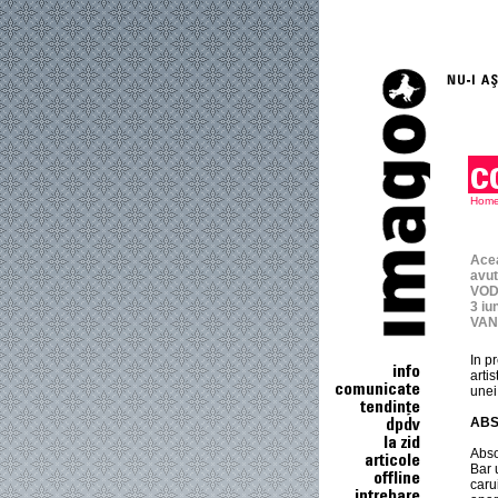
Hom
Acea
avu
VODK
3 iu
VANI
In p
arti
unei 
ABS
Abso
Bar 
caru