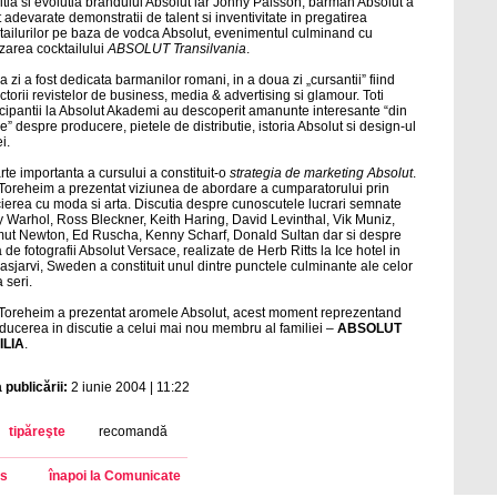
itia si evolutia brandului Absolut iar Jonny Palsson, barman Absolut a
t adevarate demonstratii de talent si inventivitate in pregatirea
tailurilor pe baza de vodca Absolut, evenimentul culminand cu
izarea cocktailului
ABSOLUT Transilvania
.
a zi a fost dedicata barmanilor romani, in a doua zi „cursantii” fiind
ctorii revistelor de business, media & advertising si glamour. Toti
icipantii la Absolut Akademi au descoperit amanunte interesante “din
se” despre producere, pietele de distributie, istoria Absolut si design-ul
ei.
rte importanta a cursului a constituit-o
strategia de marketing Absolut
.
Toreheim a prezentat viziunea de abordare a cumparatorului prin
ierea cu moda si arta. Discutia despre cunoscutele lucrari semnate
 Warhol, Ross Bleckner, Keith Haring, David Levinthal, Vik Muniz,
ut Newton, Ed Ruscha, Kenny Scharf, Donald Sultan dar si despre
a de fotografii Absolut Versace, realizate de Herb Ritts la Ice hotel in
asjarvi, Sweden a constituit unul dintre punctele culminante ale celor
 seri.
Toreheim a prezentat aromele Absolut, acest moment reprezentand
oducerea in discutie a celui mai nou membru al familiei –
ABSOLUT
ILIA
.
 publicării:
2 iunie 2004 | 11:22
tipăreşte
recomandă
s
înapoi la Comunicate