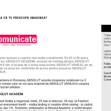
“Clipa
cand 
fierbi
e
/
2004
/
Mai
/
Comunicate
ziua. 
Lipto
vanzar
Roma
sta lansare a cuprins mai multe evenimente. Pe 25 si 26 mai a
t loc ABSOLUT AKADEMI, sesiune de training despre ABSOLUT
Fabia 
A dar si ocazie de a testa noua aroma ABSOLUT VANILIA, iar pe
pe pia
nie va avea loc conferinta de presa pentru lansarea ABSOLUT
LIA.
Gavri
litera
Come
remiera in Romania, ABSOLUT anunta inceperea colaborari cu 3
sti romani care se vor lasa inspirati de ABSOLUT VANILIA in crearea
lucrari artistice.
OLUT AKADEMI
lut Vodka a organizat, marti, 25 mai si miercuri, 26 mai la Fashion
un eveniment inedit – vodka testing si creative drink mixing - in cadrul
ia Jan T.H. Toreheim, ambasador al Absolut Akademi, a vorbit despre