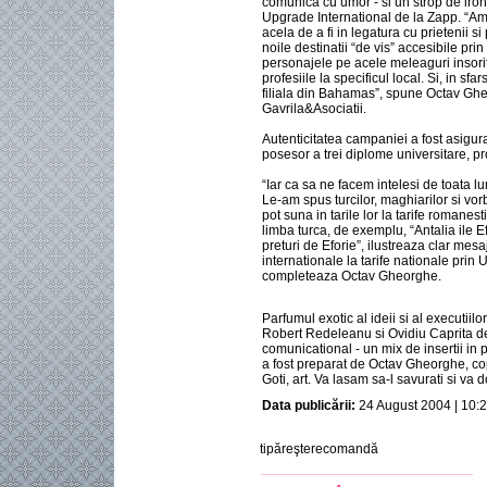
comunica cu umor - si un strop de iron
Upgrade International de la Zapp. “Am
acela de a fi in legatura cu prietenii si
noile destinatii “de vis” accesibile pr
personajele pe acele meleaguri insorite
profesiile la specificul local. Si, in sfa
filiala din Bahamas”, spune Octav Gheo
Gavrila&Asociatii.
Autenticitatea campaniei a fost asigu
posesor a trei diplome universitare, pr
“Iar ca sa ne facem intelesi de toata l
Le-am spus turcilor, maghiarilor si vo
pot suna in tarile lor la tarife romanes
limba turca, de exemplu, “Antalia ile Ef
preturi de Eforie”, ilustreaza clar mes
internationale la tarife nationale prin
completeaza Octav Gheorghe.
Parfumul exotic al ideii si al executiil
Robert Redeleanu si Ovidiu Caprita de
comunicational - un mix de insertii in p
a fost preparat de Octav Gheorghe, copy
Goti, art. Va lasam sa-l savurati si va 
Data publicării:
24 August 2004 | 10:
tipăreşterecomandă