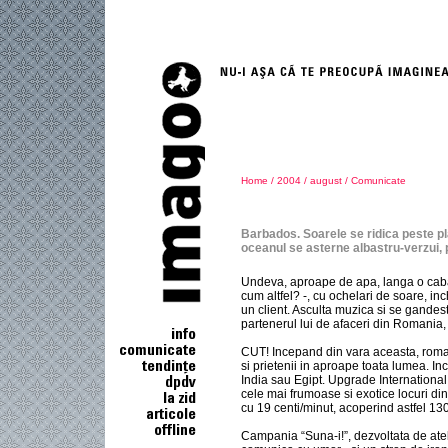
Home
/
2004
/
august
/
Comunicate
Barbados. Soarele se ridica peste plaj
oceanul se asterne albastru-verzui, p
Undeva, aproape de apa, langa o caban
cum altfel? -, cu ochelari de soare, inc
un client. Asculta muzica si se gandest
partenerul lui de afaceri din Romania,
CUT! Incepand din vara aceasta, romani
si prietenii in aproape toata lumea. In
India sau Egipt. Upgrade Internationa
cele mai frumoase si exotice locuri din
cu 19 centi/minut, acoperind astfel 130
Campania “Suna-i!”, dezvoltata de atel