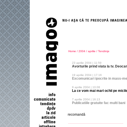
Home
/
2004
/
aprilie
/
Tendinţe
23 aprilie 2004 | 11:59
Avorturile prind viata la tv. Deoc
19 aprilie 2004 | 17:16
Excomunicari ipocrite in mass-m
9 aprilie 2004 | 10:08
La ce vom mai mari ochii pe micile
7 aprilie 2004 | 16:13
Publicatiile gratuite fac multi bani
recomandă