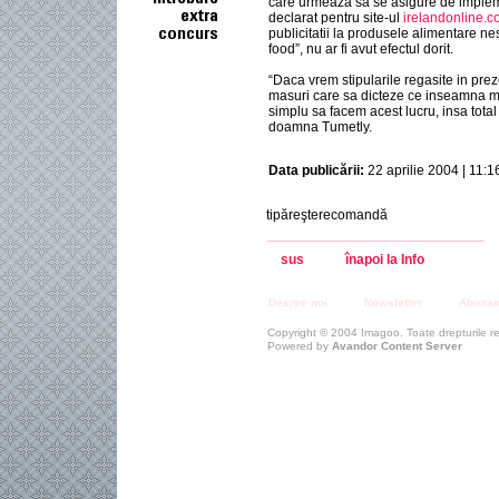
care urmeaza sa se asigure de implemen
declarat pentru site-ul
irelandonline.
publicitatii la produsele alimentare n
food”, nu ar fi avut efectul dorit.
“Daca vrem stipularile regasite in prez
masuri care sa dicteze ce inseamna ma
simplu sa facem acest lucru, insa total 
doamna Tumetly.
Data publicării:
22 aprilie 2004 | 11:1
tipăreşterecomandă
sus
înapoi la Info
Despre noi
Newsletter
Abona
Copyright © 2004 Imagoo. Toate drepturile r
Powered by
Avandor Content Server