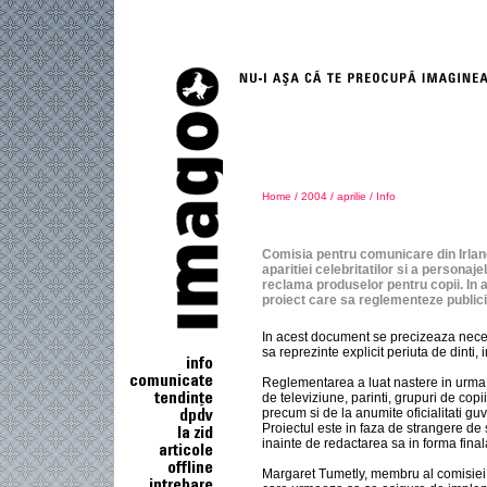
Home
/
2004
/
aprilie
/
Info
Comisia pentru comunicare din Irland
aparitiei celebritatilor si a personaje
reclama produselor pentru copii. In 
proiect care sa reglementeze publici
In acest document se precizeaza neces
sa reprezinte explicit periuta de dinti, 
Reglementarea a luat nastere in urma s
de televiziune, parinti, grupuri de copi
precum si de la anumite oficialitati g
Proiectul este in faza de strangere de 
inainte de redactarea sa in forma final
Margaret Tumetly, membru al comisiei 