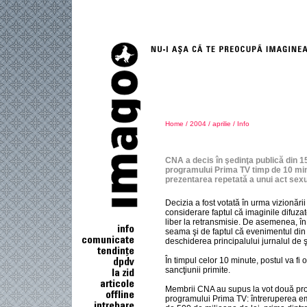
Home
/
2004
/
aprilie
/
Info
CNA a decis în şedinţa publică din 1
programului Prima TV timp de 10 min
prezentarea repetată a unui act sexua
Decizia a fost votată în urma vizionării
considerare faptul că imaginile difuza
liber la retransmisie. De asemenea, în 
seama şi de faptul că evenimentul din 
deschiderea principalului jurnalul de şt
În timpul celor 10 minute, postul va fi 
sancţiunii primite.
Membrii CNA au supus la vot două pro
programului Prima TV: întreruperea e