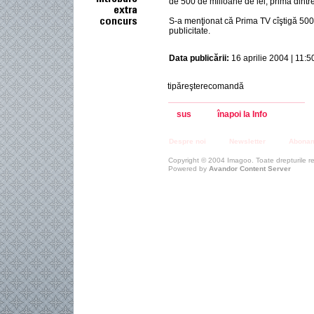
de 500 de milioane de lei, prima dintre
S-a menţionat că Prima TV cîştigă 500
publicitate.
Data publicării:
16 aprilie 2004 | 11:5
tipăreşterecomandă
sus
înapoi la Info
Despre noi
Newsletter
Abona
Copyright © 2004 Imagoo. Toate drepturile r
Powered by
Avandor Content Server