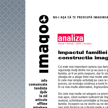
Home
/
Arhivă
/
2003
/
Analiza
Ce este mai important cariera sau fami
siguranţa mulţi dintre noi şi-au pus-o ş
familia, ar fi un prim raspuns, dar în 
situaţia de a alege între mai multe alter
în cele mai simple activitaţi pe care 
proces, iar evoluţia continua a lumii î
în ce mai multe alternative, îngreunân
De cele mai multe ori alegem ca priorita
mai apoi, când suntem suficient de împl
realizat, schimbam prioritaţile şi înc
familie, începem sa ne dorim sa ne ded
sau vom încerca sa o facem parte a ca