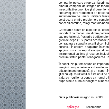
companiei pe care o reprezinta prin pa
dineuri, campanii de strageri de fonduri
insecuritaţii economice şi al cererilor 
supravieţuitorii reducerilor de personal
suplimentare pe umerii unitaţilor famili
se strecura printre problemele comple
concedii comune, relaţii maritale/nonma
Cercetarile axate pe cuplurile cu care
important ca macar unul dintre parteneri
sau profesional. Posturile tradiţionale
greu de depaşit. Suportul acordat de pa
contracarare supraîncarcarii şi conflictu
succesul în cariera, adaptarea în casni
sprijin consta din suport emoţional ca
instrumental ca timp şi resurse, inclusi
precum sfaturi pentru renegocierea uno
În concluzie putem spune ca importanţa 
imaginii companiei este extrem de imp
atât un impediement cât şi un suport 
ştim cu toţii rolul familiei este unul d
tratat cu neglijenţa pentru ca numai 
dupa sine o buna cunoaştere a individ
Data publicării:
imagoo.ro | 2003
tipăreşte
recomandă