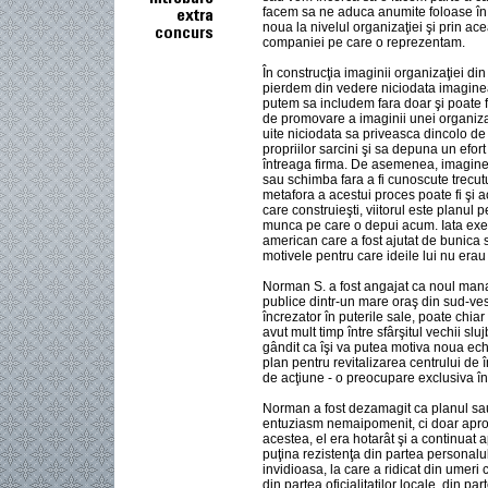
facem sa ne aduca anumite foloase în 
noua la nivelul organizaţiei şi prin ac
companiei pe care o reprezentam.
În construcţia imaginii organizaţiei di
pierdem din vedere niciodata imagine
putem sa includem fara doar şi poate f
de promovare a imaginii unei organizaţi
uite niciodata sa priveasca dincolo d
propriilor sarcini şi sa depuna un efor
întreaga firma. De asemenea, imagine
sau schimba fara a fi cunoscute trecutul
metafora a acestui proces poate fi şi 
care construieşti, viitorul este planul 
munca pe care o depui acum. Iata ex
american care a fost ajutat de bunica s
motivele pentru care ideile lui nu erau
Norman S. a fost angajat ca noul manag
publice dintr-un mare oraş din sud-ve
încrezator în puterile sale, poate chiar
avut mult timp între sfârşitul vechii slu
gândit ca îşi va putea motiva noua ec
plan pentru revitalizarea centrului de î
de acţiune - o preocupare exclusiva în v
Norman a fost dezamagit ca planul sau
entuziasm nemaipomenit, ci doar aprob
acestea, el era hotarât şi a continuat 
puţina rezistenţa din partea personalulu
invidioasa, la care a ridicat din umeri
din partea oficialitaţilor locale, din 