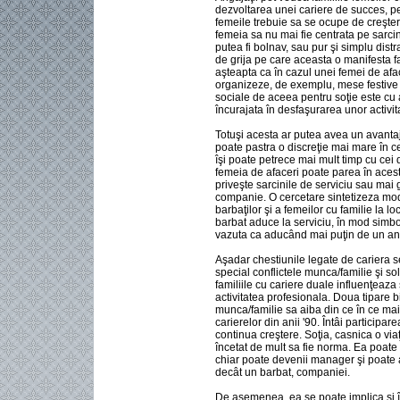
dezvoltarea unei cariere de succes, pe
femeile trebuie sa se ocupe de creşter
femeia sa nu mai fie centrata pe sarcin
putea fi bolnav, sau pur şi simplu dist
de grija pe care aceasta o manifesta f
aşteapta ca în cazul unei femei de afac
organizeze, de exemplu, mese festive 
sociale de aceea pentru soţie este cu a
încurajata în desfaşurarea unor activita
Totuşi acesta ar putea avea un avanta
poate pastra o discreţie mai mare în ce
îşi poate petrece mai mult timp cu cei
femeia de afaceri poate parea în acest
priveşte sarcinile de serviciu sau mai
companie. O cercetare sintetizeza mo
barbaţilor şi a femeilor cu familie la l
barbat aduce la serviciu, în mod simbo
vazuta ca aducând mai puţin de un an
Aşadar chestiunile legate de cariera se 
special conflictele munca/familie şi sol
familiile cu cariere duale influenţeaza 
activitatea profesionala. Doua tipare 
munca/familie sa aiba din ce în ce ma
carierelor din anii '90. Întâi participa
continua creştere. Soţia, casnica o viaţ
încetat de mult sa fie norma. Ea poat
chiar poate devenii manager şi poate 
decât un barbat, companiei.
De asemenea, ea se poate implica şi în