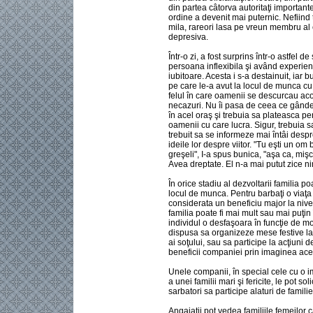
din partea câtorva autoritaţi important
ordine a devenit mai puternic. Nefiind
mila, rareori lasa pe vreun membru al e
depresiva.
Într-o zi, a fost surprins într-o astfel d
persoana inflexibila şi având experienţ
iubitoare. Acesta i s-a destainuit, iar
pe care le-a avut la locul de munca cu
felul în care oamenii se descurcau aco
necazuri. Nu îi pasa de ceea ce gând
în acel oraş şi trebuia sa plateasca pen
oamenii cu care lucra. Sigur, trebuia sa 
trebuit sa se informeze mai întâi desp
ideile lor despre viitor. "Tu eşti un o
greşeli", I-a spus bunica, "aşa ca, mişc
Avea dreptate. El n-a mai putut zice ni
În orice stadiu al dezvoltarii familia p
locul de munca. Pentru barbaţi o viaţa 
considerata un beneficiu major la nivel
familia poate fi mai mult sau mai puţi
individul o desfaşoara în funcţie de mo
dispusa sa organizeze mese festive la 
ai soţului, sau sa participe la acţiuni 
beneficii companiei prin imaginea ace
Unele companii, în special cele cu o 
a unei familii mari şi fericite, le pot so
sarbatori sa participe alaturi de familie
Angajaţii pot vedea familiile femeilor 