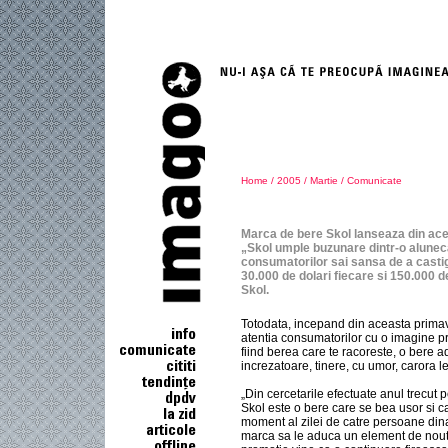
Home
/
2005
/
Martie
/
Comunicate
Marca de bere Skol lanseaza din ac
„Skol umple buzunare dintr-o aluneca
consumatorilor sai sansa de a castig
30.000 de dolari fiecare si 150.000 d
Skol.
Totodata, incepand din aceasta primav
atentia consumatorilor cu o imagine p
fiind berea care te racoreste, o bere 
increzatoare, tinere, cu umor, carora le
„Din cercetarile efectuate anul trecut p
Skol este o bere care se bea usor si c
moment al zilei de catre persoane din
marca sa le aduca un element de nout