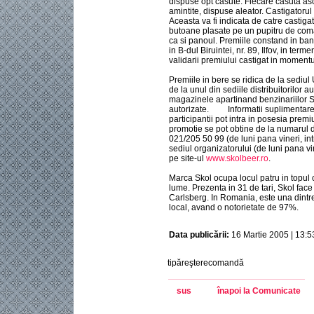
dispuse opt casute. Fiecare casuta asc
amintite, dispuse aleator. Castigatorul
Aceasta va fi indicata de catre castiga
butoane plasate pe un pupitru de co
ca si panoul. Premiile constand in ban
in B-dul Biruintei, nr. 89, Ilfov, in te
validarii premiului castigat in momentul
Premiile in bere se ridica de la sediul
de la unul din sediile distribuitorilor 
magazinele apartinand benzinariilor 
autorizate. Informatii suplimentare c
participantii pot intra in posesia premiul
promotie se pot obtine de la numarul de
021/205 50 99 (de luni pana vineri, intr
sediul organizatorului (de luni pana vi
pe site-ul
www.skolbeer.ro
.
Marca Skol ocupa locul patru in topul 
lume. Prezenta in 31 de tari, Skol face 
Carlsberg. In Romania, este una dint
local, avand o notorietate de 97%.
Data publicării:
16 Martie 2005 | 13:5
tipăreşterecomandă
sus
înapoi la Comunicate