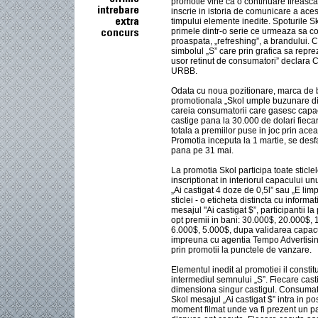
promotie vine ca o continuare fireasc
inscrie in istoria de comunicare a aces
timpului elemente inedite. Spoturile S
primele dintr-o serie ce urmeaza sa c
proaspata, „refreshing”, a brandului.
simbolul „S” care prin grafica sa repre
usor retinut de consumatori” declara C
URBB.
Odata cu noua pozitionare, marca de
promotionala „Skol umple buzunare din
careia consumatorii care gasesc cap
castige pana la 30.000 de dolari fiec
totala a premiilor puse in joc prin ac
Promotia inceputa la 1 martie, se desf
pana pe 31 mai.
La promotia Skol participa toate sticlel
inscriptionat in interiorul capacului unu
„Ai castigat 4 doze de 0,5l” sau „E lim
sticlei - o eticheta distincta cu informa
mesajul "Ai castigat $”, participantii l
opt premii in bani: 30.000$, 20.000$,
6.000$, 5.000$, dupa validarea capacu
impreuna cu agentia Tempo Advertising 
prin promotii la punctele de vanzare.
Elementul inedit al promotiei il consti
intermediul semnului „S”. Fiecare casti
dimensiona singur castigul. Consumato
Skol mesajul „Ai castigat $” intra in p
moment filmat unde va fi prezent un pa