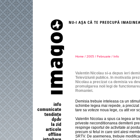
Home
/
2005
/
Februarie
/ Info
Valentin Nicolau si-a depus ieri demi
Televiziunii publice. In motivatia pr
Nicolau a precizat ca demisia va dev
promulgarea noii legi de functionar
Romaniei.
Demisia trebuie inteleasa ca un stimul
schimbe legea mai repede, a precizat N
tare sa voteze noua lege, cu atit vor 
Valentin Nicolau a spus ca legea ar tr
priveste neconditionarea demiterii pre
respinge raportul de activitate al postu
precum si felul in care sint alesi memb
SRTV. De asemenea, trebuie modificate