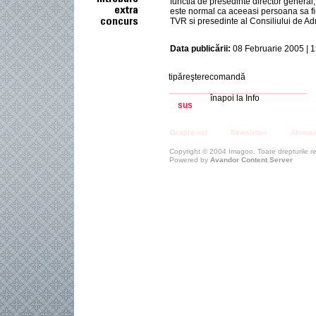
functia de presedinte director genera
este normal ca aceeasi persoana sa fie
TVR si presedinte al Consiliului de Admin
Data publicării:
08 Februarie 2005 | 1
tipăreşterecomandă
înapoi la Info
sus
Despre noi
Newsletter
Abona
Copyright © 2004 Imagoo. Toate drepturile r
Powered by
Avandor Content Server