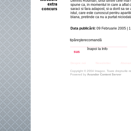
Dennis Rodman, unul dintre cele mai 
spune ca, in momentul in care a afla
saraci si fara adapost, si-a dorit sa se
istul, care este cunoscut pentru apari
blana, pretinde ca nu a purtat niciodat
Data publicării:
09 Februarie 2005 | 1
tipăreşterecomandă
înapoi la Info
sus
Despre noi
Newsletter
Abona
Copyright © 2004 Imagoo. Toate drepturile r
Powered by
Avandor Content Server