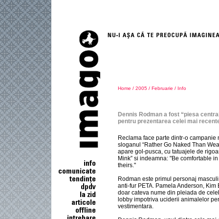
Home
/
2005
/
Februarie
/ Info
Dennis Rodman a fost “piesa central
pentru prezentarea celei mai recen
Reclama face parte dintr-o campanie m
sloganul “Rather Go Naked Than Wear
apare gol-pusca, cu tatuajele de rigoar
Mink” si indeamna: "Be comfortable in
theirs."
Rodman este primul personaj mascul
anti-fur PETA. Pamela Anderson, Kim B
doar cateva nume din pleiada de celebr
lobby impotriva uciderii animalelor pent
vestimentara.