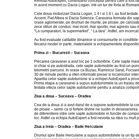
Revista AutoExpert, continuand conceptul pentru care a fost lans
in acest moment cu Dacia Logan, intr-un tur de forta al Romani
Cele doua motorizari Dacia Logan, 1.4 l si 1.6 l, au fost testa
Accent, Fiat Albea si Dacia Solenza. Caravana formata din sapte
orase aglomerate, pe drumuri de munte, pe ploaie, pe carosabi
zece stiluri de condus: mai incet, mai sportiv, mai agresiv sau
“La cumparaturi, la supermarket”, “ La tara”. Astfel, am incercat
Au fost evaluate calitatile dinamice si consumurile in conditiil
fiecarui model in parte, materialele si echipamentele disponibi
Prima zi – Bucuresti – Suceava
Plecarea caravanei a avut loc pe 1 octombrie. Cele sapte masini s
si chiar si pe autostrada, cele sapte automobile au fost un punc
kilometrii parcursi. In orase ca Buzau, Ramnicul Sarat, Focsani
30 de minute pentru a oferi informatii presei si localnicilor inter
Aparitia celor sapte autoturisme si a echipei AutoExpert a prov
Prima etapa a caravanei a supus autoturismele la un traseu de
testata viteza celor sapte autoturisme pentru a analiza comporta
Ziua a doua – Suceava – Oradea
Cea de-a doua zi a avut darul de a supune automobilele la condi
de ploaie – semn ca si fortele divine ne sustin in desavarsirea 
de diferentiere intre cele sapte automobile in functie de compor
loc. Astfel ca echipa AutoExpert a fost nevoita sa stea cu mult 
Ziua a treia – Oradea – Baile Herculane
Drumul spre Baile Herculane a supus automobilele la un tip de t