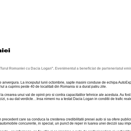
“Turul Romaniei cu Dacia Logan”. Evenimentul a beneficiat de parteneriatul emis
e anvergura. La inceputul lunii octombrie, sapte masini conduse de echipa AutoExpe
iul a cuprins peste 40 de localitati din Romania si a durat patru zile.
crearea unui val de opinii pro si contra capacitatilor tehnice ale acestuia. Au fost p
izi, s-au dat verdicte…Insa nimeni nu a testat Dacia Logan in conditii de trafic real
recedent care sa conduca la cresterea credibilitatii presei auto si sa ofere publicu
utomobile concurente, in special, un punct de reper in luarea unei decizii sau imp