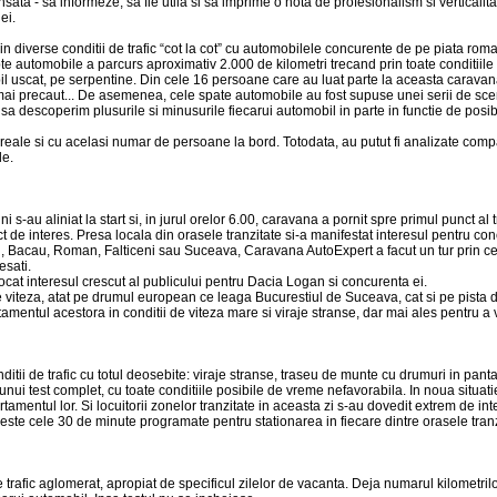
ata - sa informeze, sa fie utila si sa imprime o nota de profesionalism si verticalita
ei.
te in diverse conditii de trafic “cot la cot” cu automobilele concurente de pe piata
 automobile a parcurs aproximativ 2.000 de kilometri trecand prin toate conditiile de
l uscat, pe serpentine. Din cele 16 persoane care au luat parte la aceasta caravan
 mai precaut... De asemenea, cele spate automobile au fost supuse unei serii de scena
 sa descoperim plusurile si minusurile fiecarui automobil in parte in functie de posib
e reale si cu acelasi numar de persoane la bord. Totodata, au putut fi analizate compa
le.
-au aliniat la start si, in jurul orelor 6.00, caravana a pornit spre primul punct al 
t de interes. Presa locala din orasele tranzitate si-a manifestat interesul pentru co
, Bacau, Roman, Falticeni sau Suceava, Caravana AutoExpert a facut un tur prin centr
esati.
ocat interesul crescut al publicului pentru Dacia Logan si concurenta ei.
 viteza, atat pe drumul european ce leaga Bucurestiul de Suceava, cat si pe pista 
mentul acestora in conditii de viteza mare si viraje stranse, dar mai ales pentru a ve
tii de trafic cu totul deosebite: viraje stranse, traseu de munte cu drumuri in panta
unui test complet, cu toate conditiile posibile de vreme nefavorabila. In noua situati
tamentul lor. Si locuitorii zonelor tranzitate in aceasta zi s-au dovedit extrem de i
peste cele 30 de minute programate pentru stationarea in fiecare dintre orasele tranz
rafic aglomerat, apropiat de specificul zilelor de vacanta. Deja numarul kilometrilo