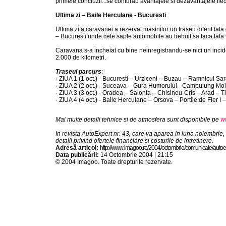
primele concluzii...se conturau avantajele si dezavantajele fiec
Ultima zi – Baile Herculane - Bucuresti
Ultima zi a caravanei a rezervat masinilor un traseu diferit fat
– Bucuresti unde cele sapte automobile au trebuit sa faca fata 
Caravana s-a incheiat cu bine neinregistrandu-se nici un incide
2.000 de kilometri.
Traseul parcurs
:
· ZIUA 1 (1 oct.) - Bucuresti – Urziceni – Buzau – Ramnicul S
· ZIUA 2 (2 oct.) - Suceava – Gura Humorului - Campulung Mol
· ZIUA 3 (3 oct.) - Oradea – Salonta – Chisineu-Cris – Arad –
· ZIUA 4 (4 oct.) - Baile Herculane – Orsova – Portile de Fier I 
Mai multe detalii tehnice si de atmosfera sunt disponibile pe
w
In revista AutoExpert nr. 43, care va aparea in luna noiembrie,
detalii privind ofertele financiare si costurile de intretinere.
Adresă articol:
h t t p : / / w w w . i m a g o o . r o / 2 0 0 4 / o c t o m b r i e / c o m u n i c a t e / a u t o e
Data publicării:
14 Octombrie 2004 | 21:15
© 2004 Imagoo. Toate drepturile rezervate.