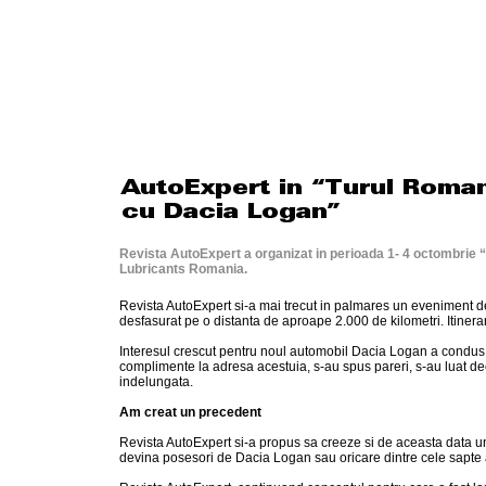
Revista AutoExpert a organizat in perioada 1- 4 octombrie 
Lubricants Romania.
Revista AutoExpert si-a mai trecut in palmares un eveniment d
desfasurat pe o distanta de aproape 2.000 de kilometri. Itinerar
Interesul crescut pentru noul automobil Dacia Logan a condus la 
complimente la adresa acestuia, s-au spus pareri, s-au luat dec
indelungata.
Am creat un precedent
Revista AutoExpert si-a propus sa creeze si de aceasta data un p
devina posesori de Dacia Logan sau oricare dintre cele sapte a