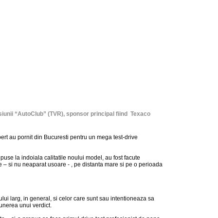
iunii “AutoClub” (TVR), sponsor principal fiind Texaco
rt au pornit din Bucuresti pentru un mega test-drive
use la indoiala calitatile noului model, au fost facute
e – si nu neaparat usoare - , pe distanta mare si pe o perioada
lui larg, in general, si celor care sunt sau intentioneaza sa
unerea unui verdict.