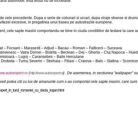
arui automobil. Insa testul nu se incheiase.
a de cele precedente. Dupa o serie de coborari si urcari, dupa viraje stranse si drum
vitezei excesive, in pregatirea unui traseu pe autostrazile europene.
nt, cele sapte masini comportandu-se bine in ciuda conditiilor de testare la care au
arat – Focsani – Marasesti – Adjud – Bacau – Roman – Falticeni – Suceava
dovenesc – Vatra Dornei – Bistrita – Beclean – Dej – Gherla – Cluj Napoca – Hue
 Timisioara – Lugoj – Caransebes – Baile Herculane
– Drobeta – Turnu Severin – Strehaia – Filiasi – Craiova – Bals – Slatina – Scornicest
ww.autoexpert.ro
(
h t t p : / / w w w . a u t o e x p e r t . r o /
) . De asemenea, in sectiunea ”wallpaper” sun
 veti putea citi cu lux de amanunte cum s-au comportat cele sapte masini, care sunt
 x p e r t _ i n _ t u r u l _ r o m a n i e i _ c u _ d a c i a _ l o g a n . h t m l