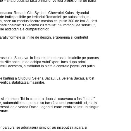
te – si-a propus sa faca primul drive test profesionist de pana
 romaneasca: Renault Clio Symbol, Chevrolet Kalos, Hyundai
 trafic posibile pe teritoriul Romaniei: pe autostrada, in
a, zece au condus fiecare masina cel putin 300 de km. Au fost
rii posibile: “O vacanta cu familia”, “Automobil de serviciu”,
ile asteptari ale cumparatorilor.
rativ formele si liniile de design, ergonomia si confortul
traseului: Suceava. In fiecare dintre orasele intalnite pe parcurs
ncluziile obtinute de echipa AutoExpert, inca dupa primii
ul acestora, a stationat in pietele centrale pentru cel putin
de karting a Clubului Selena Bacau. La Selena Bacau, a fost
rifica stabilitatea masinilor.
 si in rampa. Tot in cea de-a doua zi, caravana a fost “udata”
e, automobilele au trebuit sa faca fata unui carosabil ud, motiv
nteresati de a vedea Dacia Logan si concurenta sa intr-un singur
itate.
r parcursi se adunasera simtitor, au inceput sa apara si