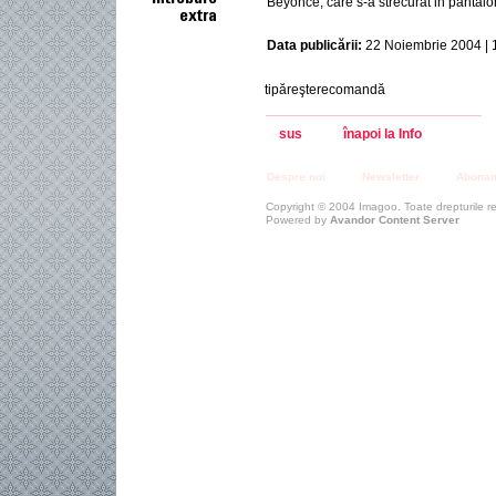
Beyonce, care s-a strecurat in pantalo
Data publicării:
22 Noiembrie 2004 | 
tipăreşterecomandă
sus
înapoi la Info
Despre noi
Newsletter
Abona
Copyright © 2004 Imagoo. Toate drepturile r
Powered by
Avandor Content Server