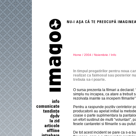
Home
/
2004
/
Noiembrie
/
Info
In timpul pregatirilor pentru noua c
realizat ca faimosul sau posterior nu
trebuia sa-i poarte.
O sursa prezenta la filmari a declarat: “
simplu nu incapea, ca atare a trebuit
rezolvata inainte sa incepem filmarile”
Pentru a raspunde pozitiv cerintelor po
producatorii au apelat initial la metod
coase o parte suplimentara la pantalon
un efort sustinut de multi “voluntari”, p
fesele cantaretei si filmarile s-au putut
De tot acest incident se pare ca s-a bu