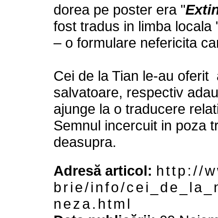
dorea pe poster era "
Exti
fost tradus in limba locala 
– o formulare nefericita ca
Cei de la Tian le-au oferit
salvatoare, respectiv ada
ajunge la o traducere relat
Semnul incercuit in poza t
deasupra.
Adresă articol:
h t t p : / / 
b r i e / i n f o / c e i _ d e _ l a _
n e z a . h t m l