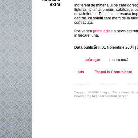
Indiferent de materialul pe care doresti s
fluturasi, pliante, brosuri, cataloage,
newsletterul e-Print este o resursa imp
decizie, cu solutii care merg de la modu
contractata.
Poti vedea
prima editie
a newsletterulu
in fiecare luna.
Data publicării:
01 Noiembrie 2004 | 
tipăreşte
recomandă
sus
înapoi la Comunicate
Despre noi
Newsletter
Abona
Copyright © 2004 Imagoo. Toate drepturile r
Powered by
Avandor Content Server