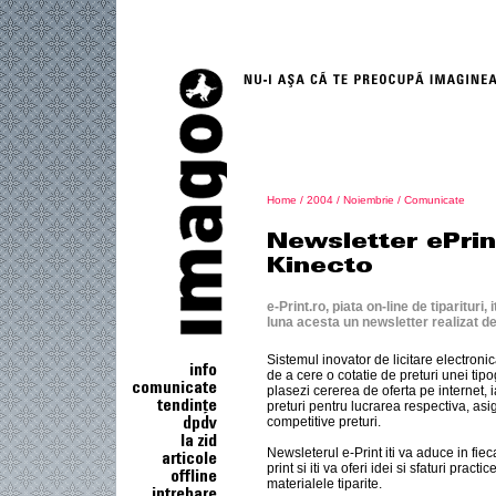
Home
/
2004
/
Noiembrie
/
Comunicate
e-Print.ro, piata on-line de tiparituri,
luna acesta un newsletter realizat 
Sistemul inovator de licitare electron
de a cere o cotatie de preturi unei tipog
plasezi cererea de oferta pe internet, ia
preturi pentru lucrarea respectiva, asi
competitive preturi.
Newsleterul e-Print iti va aduce in fie
print si iti va oferi idei si sfaturi pract
materialele tiparite.