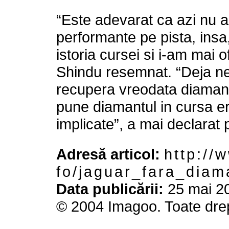
“Este adevarat ca azi nu 
performante pe pista, insa
istoria cursei si i-am mai 
Shindu resemnat. “Deja n
recupera vreodata diamant
pune diamantul in cursa er
implicate”, a mai declarat 
Adresă articol:
h t t p : / / 
f o / j a g u a r _ f a r a _ d i a m 
Data publicării:
25 mai 20
© 2004 Imagoo. Toate drep