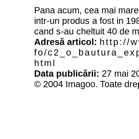
Pana acum, cea mai mare i
intr-un produs a fost in 1
cand s-au cheltuit 40 de mi
Adresă articol:
h t t p : / / 
f o / c 2 _ o _ b a u t u r a _ e x p
h t m l
Data publicării:
27 mai 20
© 2004 Imagoo. Toate drep