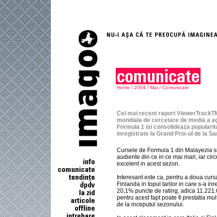
Home
/
2004
/
Mai
/
Comunicate
Cel mai recent raport ViewerTrackTM 
mondiala de cercetare de media a ag
Formula 1 isi consolideaza popularit
inregistrate la Grand Prix-ul de la S
Cursele de Formula 1 din Malayezia si 
audiente din ce in ce mai mari, iar cir
excelent in acest sezon.
Interesant este ca, pentru a doua cursa 
Finlanda in topul tarilor in care s-a i
20,1% puncte de rating, adica 11.221.0
pentru acest fapt poate fi prestatia mu
de la inceputul sezonului.