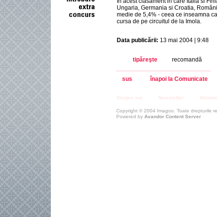
In acest clasament in care Italia si Fi
Ungaria, Germania si Croatia, Români
medie de 5,4% - ceea ce inseamna ca
cursa de pe circuitul de la Imola.
Data publicării:
13 mai 2004 | 9:48
tipăreşte
recomandă
sus
înapoi la Comunicate
Despre noi
Newsletter
Abona
Copyright © 2004 Imagoo. Toate drepturile r
Powered by
Avandor Content Server