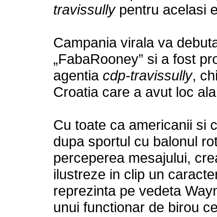
travissully
pentru acelasi 
Campania virala va debuta c
„FabaRooney” si a fost pro
agentia
cdp-travissully
, ch
Croatia care a avut loc alal
Cu toate ca americanii si 
dupa sportul cu balonul r
perceperea mesajului, creat
ilustreze in clip un caract
reprezinta pe vedeta Wayn
unui functionar de birou ce