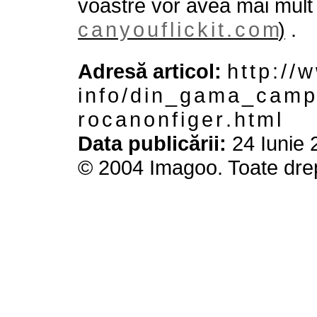
voastre vor avea mai mult
c a n y o u f l i c k i t . c o m
)
.
Adresă articol:
h t t p : / / 
i n f o / d i n _ g a m a _ c a m p a 
r o c a n o n f i g e r . h t m l
Data publicării:
24 Iunie 
© 2004 Imagoo. Toate drep