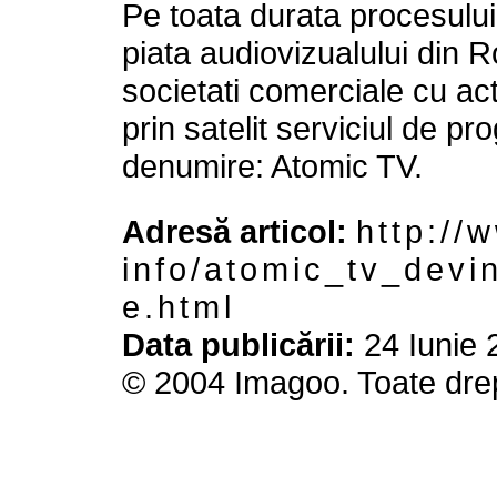
Pe toata durata procesului
piata audiovizualului din 
societati comerciale cu ac
prin satelit serviciul de p
denumire: Atomic TV.
Adresă articol:
h t t p : / / 
i n f o / a t o m i c _ t v _ d e v i 
e . h t m l
Data publicării:
24 Iunie 
© 2004 Imagoo. Toate drep