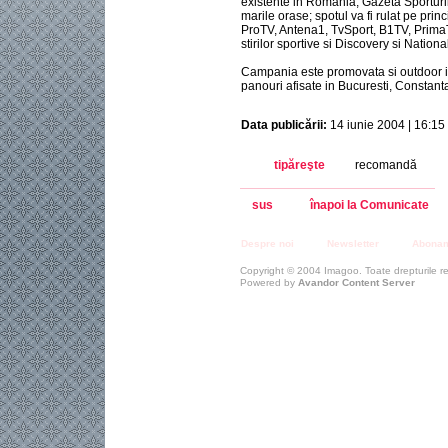
existente in Romania, Gazeta Sporturilo
marile orase; spotul va fi rulat pe pri
ProTV, Antena1, TvSport, B1TV, PrimaT
stirilor sportive si Discovery si Nation
Campania este promovata si outdoor int
panouri afisate in Bucuresti, Constanta
Data publicării:
14 iunie 2004 | 16:15
tipăreşte
recomandă
sus
înapoi la Comunicate
Despre noi
Newsletter
Abona
Copyright © 2004 Imagoo. Toate drepturile r
Powered by
Avandor Content Server