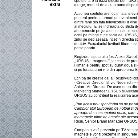
spotului are la baza efectul berii UR
atrage, reuni si de a crea buna dispozi
Actiunea spotului are loc in fata telev
prieteni pentru a urmari un eveniment 
dintre fanii din fata televizorului ii v
al meciului. El se indreapta cu sticla 
ademeneste pe jucatorii din zidul echi
ochii pe minge ci pe sticla de URSUS
,
zidul se deplaseaza incet in directia st
decisiv. Executantul loviturii libere est
peste poarta.
Regizorul spotului a fost Alexis Sweet,
„URSUS – magnetul”, iar casa de produ
Filmarile pentru spot au durat doua zil
si pe terasa unei vile din apropierea B
Echipa de creatie de la Focus/Publicis
- Creative Director, Silviu Nedelschi –
Anton - Art Director. De asemenea d
Marketing Manager URSUS si Alexan
URSUS au contribuit la realizarea aces
„Prin acest nou spot dorim sa ne pozi
Campionatul European de Fotbal si de
aproape de consumatorii nostri, care v
momentele pline de emotie ale acestor 
Rusu, Senior Brand Manager URSUS
Campania va fi prezenta pe TV si in pre
machetele vor fi prezente in singurele