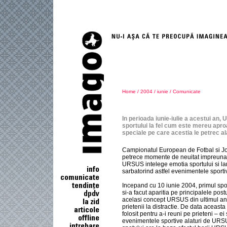
Home
/
2004
/
iunie
/
Comunicate
In perioada iunie-iulie a acestui an, U
sportului la fel cum este mereu apr
speciale pe care acestia le petrec ala
Campionatul European de Fotbal si Joc
petrece momente de neuitat impreuna cu
URSUS intelege emotia sportului si la
sarbatorind astfel evenimentele sporti
Incepand cu 10 iunie 2004, primul spot
si-a facut aparitia pe principalele pos
acelasi concept URSUS din ultimul an
prietenii la distractie. De data aceast
folosit pentru a-i reuni pe prieteni – 
evenimentele sportive alaturi de URSU