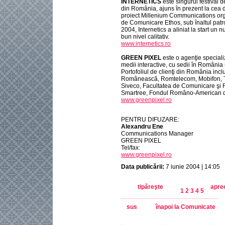
INTERNETICS
este singurul festival 
din România, ajuns în prezent la cea de
proiect Millenium Communications orga
de Comunicare Ethos, sub înaltul patro
2004, Internetics a aliniat la start un 
bun nivel calitativ.
www.internetics.ro
GREEN PIXEL
este o agenţie special
medii interactive, cu sedii în România ş
Portofoliul de clienţi din România i
Românească, Romtelecom, Mobifon, Te
Siveco, Facultatea de Comunicare şi Re
Smartree, Fondul Româno-American de In
www.greenpixel.ro
PENTRU DIFUZARE:
Alexandru Ene
Communications Manager
GREEN PIXEL
Tel/fax:
www.greenpixel.ro
Data publicării:
7 iunie 2004 | 14:05
tipăreşte
apre
1
2
3
4
5
sus
înapoi la Comunicate