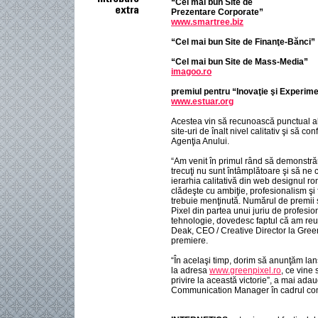
“Cel mai bun Site de
Prezentare Corporate”
www.smartree.biz
“Cel mai bun Site de Finanţe-Bănci”
“Cel mai bun Site de Mass-Media”
imagoo.ro
premiul pentru “Inovaţie şi Experim
www.estuar.org
Acestea vin să recunoască punctual abi
site-uri de înalt nivel calitativ şi să c
Agenţia Anului.
“Am venit în primul rând să demonstră
trecuţi nu sunt întâmplătoare şi să ne 
ierarhia calitativă din web designul 
clădeşte cu ambiţie, profesionalism şi 
trebuie menţinută. Numărul de premii 
Pixel din partea unui juriu de profesion
tehnologie, dovedesc faptul că am reuş
Deak, CEO / Creative Director la Green
premiere.
“În acelaşi timp, dorim să anunţăm la
la adresa
www.greenpixel.ro
, ce vine
privire la această victorie”, a mai ada
Communication Manager în cadrul co