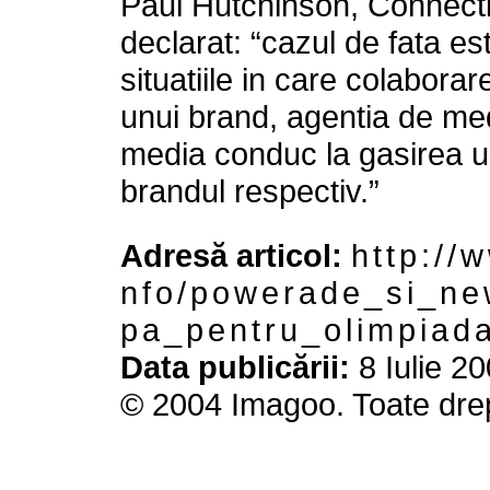
Paul Hutchinson, Connecti
declarat: “cazul de fata e
situatiile in care colaborar
unui brand, agentia de med
media conduc la gasirea un
brandul respectiv.”
Adresă articol:
h t t p : / / w
n f o / p o w e r a d e _ s i _ n e w
p a _ p e n t r u _ o l i m p i a d a
Data publicării:
8 Iulie 20
© 2004 Imagoo. Toate drep