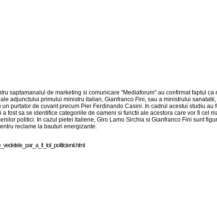
saptamanalul de marketing si comunicare "Mediaforum" au confirmat faptul ca nu fig
le ale adjunctului primului ministru italian, Gianfranco Fini, sau a ministrului sanata
ru un purtator de cuvant precum Pier Ferdinando Casini. In cadrul acestui studiu au f
 a fost sa se identifice categoriile de oameni si functii ale acestora care vor fi cel
or politici. In cazul pietei italiene, Giro Lamo Sirchia si Gianfranco Fini sunt fig
entru reclame la bauturi energizante.
 _ v e d e t e l e _ p a r _ a _ f i _ t o t _ p o l i t i c i e n i i . h t m l