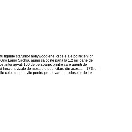
urile starurilor hollywoodiene, ci cele ale politicienilor
tii, Giro Lamo Sirchia, ajung sa coste pana la 1,2 milioane de
ost intervievati 100 de persoane, printre care agenti de
 mai frecvent vizate de mesajele publicitare din acest an. 17% din
urile cele mai potrivite pentru promovarea produselor de lux,