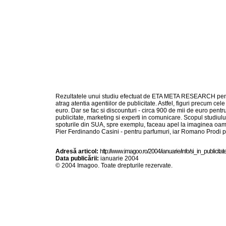
Rezultatele unui studiu efectuat de ETA META RESEARCH pentru 
atrag atentia agentiilor de publicitate. Astfel, figuri precum ce
euro. Dar se fac si discounturi - circa 900 de mii de euro pent
publicitate, marketing si experti in comunicare. Scopul studiului
spoturile din SUA, spre exemplu, faceau apel la imaginea oamenil
Pier Ferdinando Casini - pentru parfumuri, iar Romano Prodi p
Adresă articol:
h t t p : / / w w w . i m a g o o . r o / 2 0 0 4 / i a n u a r i e / i n f o / s i _ i n _ p u b l i c i t a t e
Data publicării:
ianuarie 2004
© 2004 Imagoo. Toate drepturile rezervate.