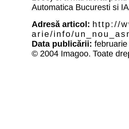
Automatica Bucuresti si I
Adresă articol:
h t t p : / / 
a r i e / i n f o / u n _ n o u _ a s
Data publicării:
februarie
© 2004 Imagoo. Toate drep