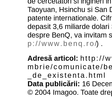
de cercetatori si ingineri 
Taoyuan, Hsinchu si San 
patente internationale. Cif
depasit 3,6 miliarde dolari
despre BenQ, va invitam sa
p : / / w w w . b e n q . r o /
) .
Adresă articol:
h t t p : / / 
m b r i e / c o m u n i c a t e / b e 
_ d e _ e x i s t e n t a . h t m l
Data publicării:
16 Decem
© 2004 Imagoo. Toate drep