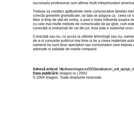
succesului profesional cum afirma multi intreprinzatori america
Trebuie sa creditez aptitudinile mele comunicative familiei me
corecta greselile gramaticale, iar tata se asigura ca ceea ce 
liber si timp de stat de vorba, a avut o mare influenta asupra m
cu cele mai multe metode de comunicatie de pe glob, cum este s
conectati si instrainati de cei din jur. Insa asta e subiectul unui a
Conectati sau nu, cu acces la ultimile tehnologii sau nu, oamenii
de a-si cunoaste publicul mai bine si de a creea materiale publ
oamenii nu sunt doar spectatori sau consumatori care trebuie ag
adresate si validate de marile companii.
Adresă articol:
h t t p : / / w w w . i m a g o o . r o / 2 0 0 3 / a n a l i z a / c u m _ p o t i _ a j u n g e _ d 
Data publicării:
imagoo.ro | 2003
© 2004 Imagoo. Toate drepturile rezervate.