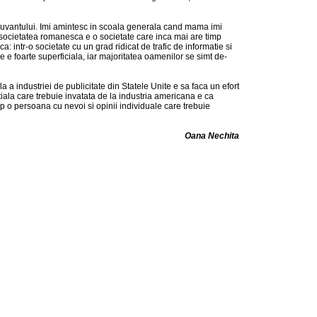
l cuvantului. Imi amintesc in scoala generala cand mama imi
 societatea romanesca e o societate care inca mai are timp
: intr-o societate cu un grad ridicat de trafic de informatie si
e foarte superficiala, iar majoritatea oamenilor se simt de-
a a industriei de publicitate din Statele Unite e sa faca un efort
iala care trebuie invatata de la industria americana e ca
mp o persoana cu nevoi si opinii individuale care trebuie
Oana Nechita