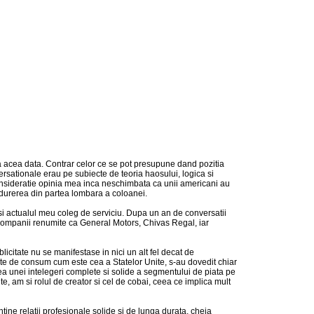
a acea data. Contrar celor ce se pot presupune dand pozitia
rsationale erau pe subiecte de teoria haosului, logica si
consideratie opinia mea inca neschimbata ca unii americani au
i durerea din partea lombara a coloanei.
 si actualul meu coleg de serviciu. Dupa un an de conversatii
e companii renumite ca General Motors, Chivas Regal, iar
icitate nu se manifestase in nici un alt fel decat de
etate de consum cum este cea a Statelor Unite, s-au dovedit chiar
area unei intelegeri complete si solide a segmentului de piata pe
te, am si rolul de creator si cel de cobai, ceea ce implica mult
ntine relatii profesionale solide si de lunga durata, cheia