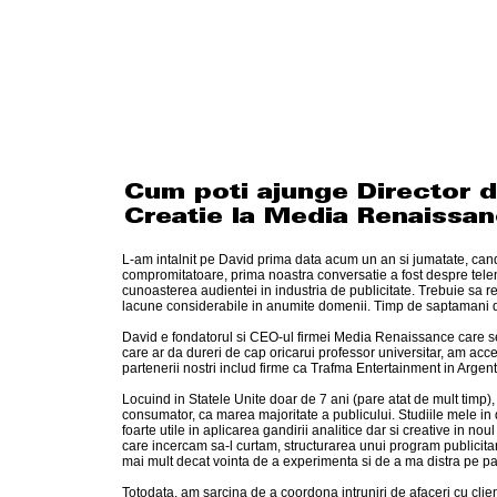
L-am intalnit pe David prima data acum un an si jumatate, cand
compromitatoare, prima noastra conversatie a fost despre telen
cunoasterea audientei in industria de publicitate. Trebuie sa 
lacune considerabile in anumite domenii. Timp de saptamani de z
David e fondatorul si CEO-ul firmei Media Renaissance care se a
care ar da dureri de cap oricarui professor universitar, am ac
partenerii nostri includ firme ca Trafma Entertainment in Argent
Locuind in Statele Unite doar de 7 ani (pare atat de mult timp),
consumator, ca marea majoritate a publicului. Studiile mele in d
foarte utile in aplicarea gandirii analitice dar si creative in n
care incercam sa-l curtam, structurarea unui program publicitar 
mai mult decat vointa de a experimenta si de a ma distra pe pa
Totodata, am sarcina de a coordona intruniri de afaceri cu clien