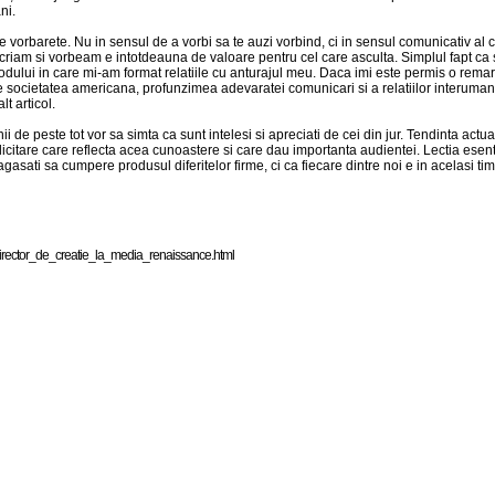
ni.
le vorbarete. Nu in sensul de a vorbi sa te auzi vorbind, ci in sensul comunicativ a
scriam si vorbeam e intotdeauna de valoare pentru cel care asculta. Simplul fapt ca
odului in care mi-am format relatiile cu anturajul meu. Daca imi este permis o remarca
ocietatea americana, profunzimea adevaratei comunicari si a relatiilor interumane 
lt articol.
 de peste tot vor sa simta ca sunt intelesi si apreciati de cei din jur. Tendinta actual
icitare care reflecta acea cunoastere si care dau importanta audientei. Lectia esent
asati sa cumpere produsul diferitelor firme, ci ca fiecare dintre noi e in acelasi ti
i r e c t o r _ d e _ c r e a t i e _ l a _ m e d i a _ r e n a i s s a n c e . h t m l