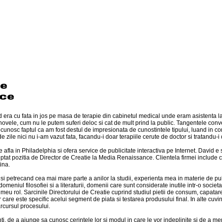
 era cu fata in jos pe masa de terapie din cabinetul medical unde eram asistenta l
ovele, cum nu le putem suferi deloc si cat de mult prind la public. Tangentele conve
recunosc faptul ca am fost destul de impresionata de cunostintele tipului, luand in 
ile nici nu i-am vazut fata, facandu-i doar terapiile cerute de doctor si tratandu-
fla in Philadelphia si ofera service de publicitate interactiva pe Internet. David e
ceptat pozitia de Director de Creatie la Media Renaissance. Clientela firmei includ
ina.
 si petrecand cea mai mare parte a anilor la studii, experienta mea in materie de publ
omeniul filosofiei si a literaturii, domenii care sunt considerate inutile intr-o soci
oul meu rol. Sarcinile Directorului de Creatie cuprind studiul pietii de consum, capat
care este specific acelui segment de piata si testarea produsului final. In alte cuvin
rcursul procesului.
ti, de a ajunge sa cunosc cerintele lor si modul in care le vor indeplinite si de a me